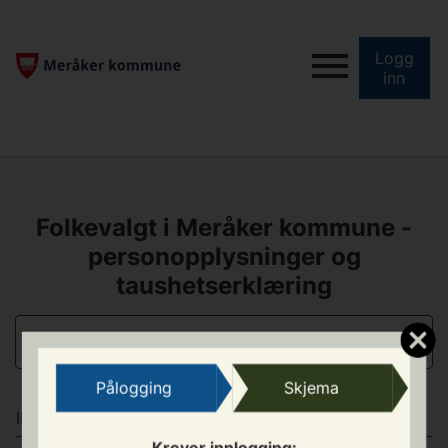
Logg
inn
Folkevalgt i Meråker kommune -
personopplysninger og
taushetserklæring
INNLEDNING
Pålogging
Skjema
INFORMASJON
Krever innlogging: